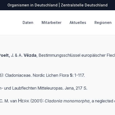
Organismen in Deutschland | Zentralstelle Deutschland
Daten
Mitarbeiter
Aktuelles
Regionen
Poelt
,
J. & A.
Vězda
, Bestimmungsschlüssel europäischer Flech
): Cladoniaceae. Nordic Lichen Flora
5
: 1-117.
ch- und Laubflechten Mitteleuropas. Jena, 217 S.
Herk
C. M. van
(2001):
Cladonia monomorpha
, a neglected