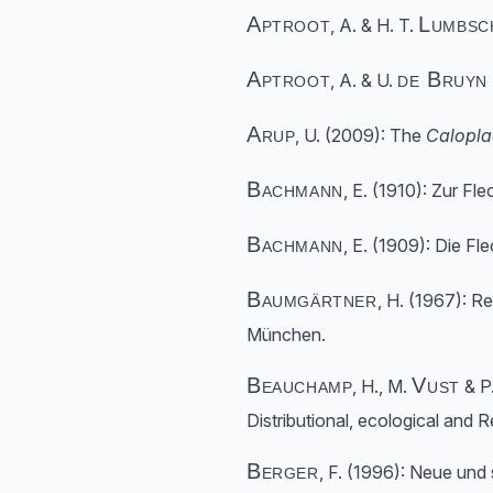
Aptroot
Lumbsc
, A. & H. T.
Aptroot
de Bruyn
, A. & U.
Arup
, U. (2009): The
Calopla
Bachmann
, E. (1910): Zur F
Bachmann
, E. (1909): Die F
Baumgärtner
, H. (1967): R
München.
Beauchamp
Vust
, H., M.
& P
Distributional, ecological and 
Berger
, F. (1996): Neue und 