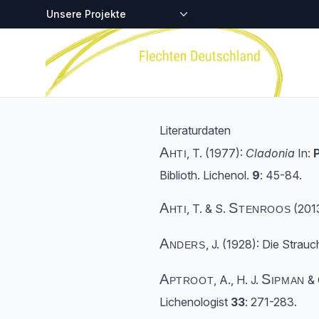
Zentralstellen-Projekte
Startseite
Literaturdaten
Ahti
, T. (1977):
Cladonia
In:
Biblioth. Lichenol.
9
: 45-84.
Ahti
Stenroos
, T. & S.
(2013
Anders
, J. (1928): Die Strau
Aptroot
Sipman
, A., H. J.
& 
Lichenologist
33
: 271-283.