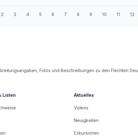
2
3
4
5
6
7
8
9
10
11
12
e Verbreitungsangaben, Fotos und Beschreibungen zu den Flechten D
& Listen
Aktuelles
achweise
Videos
Neuigkeiten
ten
Exkursionen