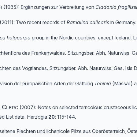
h
(1985): Ergänzungen zur Verbreitung von
Cladonia fragilis
(2011): Two recent records of
Ramalina calicaris
in Germany.
ca holocarpa
group in the Nordic countries, except Iceland. 
lechtenflora des Frankenwaldes. Sitzungsber. Abh. Naturwiss. G
lechten des Vogtlandes. Sitzungsber. Abh. Naturwiss. Ges. Isis
evision der europäischen Arten der Gattung
Toninia
(Massal.) am
Clerc
.
(2007): Notes on selected terricolous crustaceous li
Red List data. Herzogia
20
: 115-144.
seltene Flechten und lichenicole Pilze aus Oberösterreich, Öste