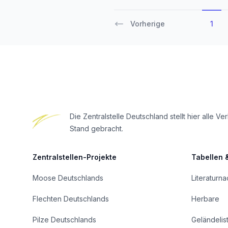
Vorherige
1
Footer
Die Zentralstelle Deutschland stellt hier all
Stand gebracht.
Zentralstellen-Projekte
Tabellen 
Moose Deutschlands
Literaturn
Flechten Deutschlands
Herbare
Pilze Deutschlands
Geländelis