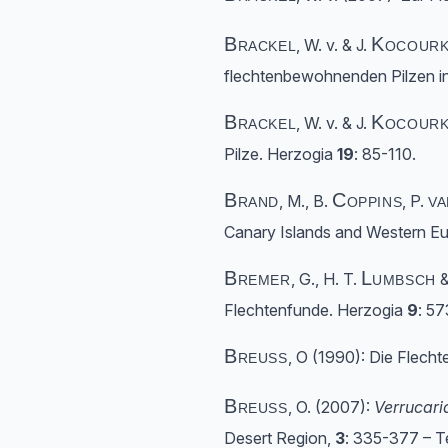
Brackel
Kocourk
, W. v. & J.
flechtenbewohnenden Pilzen in B
Brackel
Kocourk
, W. v. & J.
Pilze. Herzogia
19
: 85-110.
Brand
Coppins
v
, M., B.
, P.
Canary Islands and Western Eur
Bremer
Lumbsch
, G., H. T.
&
Flechtenfunde. Herzogia
9
: 5
Breuss
, O (1990): Die Flech
Breuss
, O. (2007):
Verrucari
Desert Region,
3
: 335-377 – T