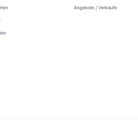
rten
Angebote / Verkäufe
s
rten