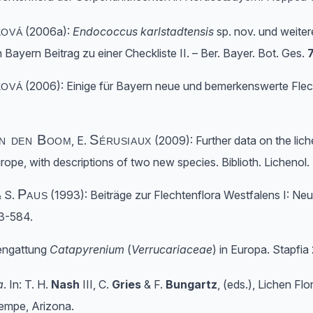
ová
(2006a):
Endococcus karlstadtensis
sp. nov. und weite
ayern Beitrag zu einer Checkliste II. – Ber. Bayer. Bot. Ges.
ová
(2006): Einige für Bayern neue und bemerkenswerte Flec
an den Boom
Sérusiaux
, E.
(2009): Further data on the lic
ope, with descriptions of two new species. Biblioth. Lichenol.
Paus
 S.
(1993): Beiträge zur Flechtenflora Westfalens I: N
73-584.
tengattung
Catapyrenium
(
Verrucariaceae
) in Europa. Stapfia
a
. In: T. H.
Nash
III, C.
Gries
& F.
Bungartz
, (eds.), Lichen Fl
empe, Arizona.