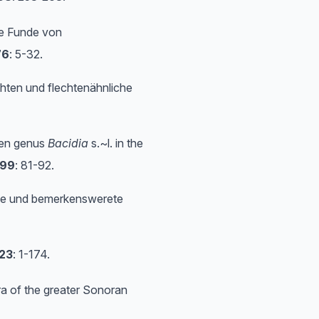
re Funde von
76
: 5-32.
hten und flechtenähnliche
hen genus
Bacidia
s.~l. in the
99
: 81-92.
eue und bemerkenswerete
23
: 1-174.
ora of the greater Sonoran