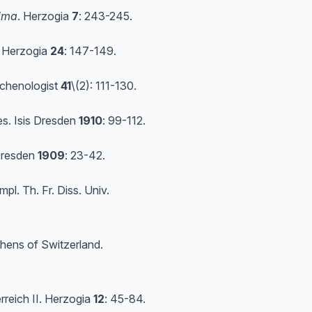
sima
. Herzogia
7
: 243-245.
 Herzogia
24
: 147-149.
Lichenologist
41
\(2): 111-130.
es. Isis Dresden
1910
: 99-112.
 Dresden
1909
: 23-42.
pl. Th. Fr. Diss. Univ.
chens of Switzerland.
rreich II. Herzogia
12
: 45-84.