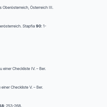
Oberöster­reich, Österreich III.
erösterreich. Stapfia
90
: 1-
einer Checkliste IV. – Ber.
iner Checkliste V. – Ber.
68
: 253-268.