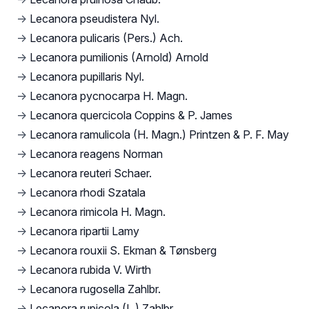
→
Lecanora pseudistera Nyl.
→
Lecanora pulicaris (Pers.) Ach.
→
Lecanora pumilionis (Arnold) Arnold
→
Lecanora pupillaris Nyl.
→
Lecanora pycnocarpa H. Magn.
→
Lecanora quercicola Coppins & P. James
→
Lecanora ramulicola (H. Magn.) Printzen & P. F. May
→
Lecanora reagens Norman
→
Lecanora reuteri Schaer.
→
Lecanora rhodi Szatala
→
Lecanora rimicola H. Magn.
→
Lecanora ripartii Lamy
→
Lecanora rouxii S. Ekman & Tønsberg
→
Lecanora rubida V. Wirth
→
Lecanora rugosella Zahlbr.
→
Lecanora rupicola (L.) Zahlbr.