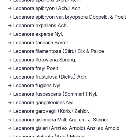
→
Lecanora epibryon (Ach.) Ach.
→
Lecanora epibryon var. bryopsora Doppelb. & Poelt
→
Lecanora expallens Ach.
→
Lecanora expersa Nyl.
→
Lecanora farinaria Borrer
→
Lecanora filamentosa (Stirt.) Elix & Palice
→
Lecanora flotoviana Spreng.
→
Lecanora freyi Poelt
→
Lecanora frustulosa (Dicks.) Ach.
→
Lecanora fugiens Nyl.
→
Lecanora fuscescens (Sommerf.) Nyl.
→
Lecanora gangaleoides Nyl.
→
Lecanora garovaglii (Körb.) Zahlbr.
→
Lecanora gisleriana Müll. Arg. em. J. Steiner
→
Lecanora gisleri (Anzi ex Arnold) Anzi ex Arnold
→
Lecanora glabrata (Ach.) Malme