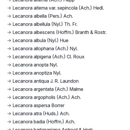
→
Lecanora aitema var. sepincola (Ach.) Hedl.
→
Lecanora albella (Pers.) Ach.
→
Lecanora albellula (Nyl.) Th. Fr.
→
Lecanora albescens (Hoffm.) Branth & Rostr.
→
Lecanora albula (Nyl.) Hue
→
Lecanora allophana (Ach.) Nyl.
→
Lecanora alpigena (Ach.) Cl. Roux
→
Lecanora anopta Nyl.
→
Lecanora anoptiza Nyl.
→
Lecanora antiqua J. R. Laundon
→
Lecanora argentata (Ach.) Malme
→
Lecanora argopholis (Ach.) Ach.
→
Lecanora aspersa Borrer
→
Lecanora atra (Huds.) Ach.
→
Lecanora badia (Hoffm.) Ach.
→
Lecanora barkmaniana Aptroot & Herk