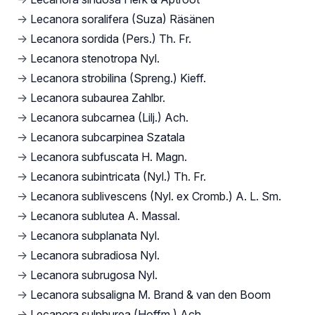
→
Lecanora soralifera (Suza) Räsänen
→
Lecanora sordida (Pers.) Th. Fr.
→
Lecanora stenotropa Nyl.
→
Lecanora strobilina (Spreng.) Kieff.
→
Lecanora subaurea Zahlbr.
→
Lecanora subcarnea (Lilj.) Ach.
→
Lecanora subcarpinea Szatala
→
Lecanora subfuscata H. Magn.
→
Lecanora subintricata (Nyl.) Th. Fr.
→
Lecanora sublivescens (Nyl. ex Cromb.) A. L. Sm.
→
Lecanora sublutea A. Massal.
→
Lecanora subplanata Nyl.
→
Lecanora subradiosa Nyl.
→
Lecanora subrugosa Nyl.
→
Lecanora subsaligna M. Brand & van den Boom
→
Lecanora sulphurea (Hoffm.) Ach.