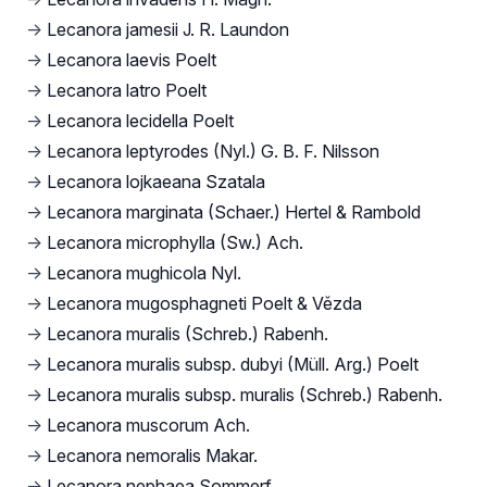
→
Lecanora jamesii J. R. Laundon
→
Lecanora laevis Poelt
→
Lecanora latro Poelt
→
Lecanora lecidella Poelt
→
Lecanora leptyrodes (Nyl.) G. B. F. Nilsson
→
Lecanora lojkaeana Szatala
→
Lecanora marginata (Schaer.) Hertel & Rambold
→
Lecanora microphylla (Sw.) Ach.
→
Lecanora mughicola Nyl.
→
Lecanora mugosphagneti Poelt & Vězda
→
Lecanora muralis (Schreb.) Rabenh.
→
Lecanora muralis subsp. dubyi (Müll. Arg.) Poelt
→
Lecanora muralis subsp. muralis (Schreb.) Rabenh.
→
Lecanora muscorum Ach.
→
Lecanora nemoralis Makar.
→
Lecanora nephaea Sommerf.