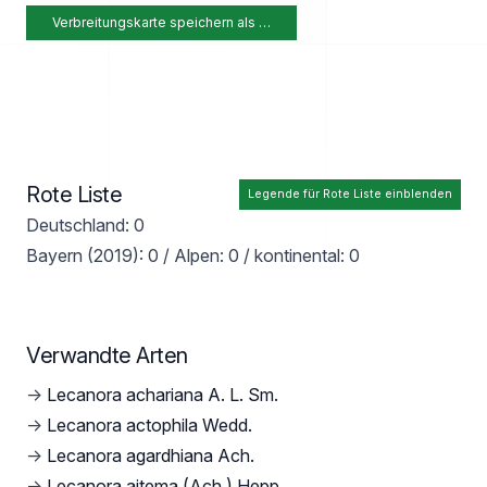
Verbreitungskarte speichern als …
Rote Liste
Legende für Rote Liste einblenden
Deutschland: 0
Bayern (2019): 0 / Alpen: 0 / kontinental: 0
Verwandte Arten
→
Lecanora achariana A. L. Sm.
→
Lecanora actophila Wedd.
→
Lecanora agardhiana Ach.
→
Lecanora aitema (Ach.) Hepp