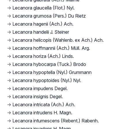
→
Lecanora glaucella (Flot.) Nyl.
→
Lecanora grumosa (Pers.) Du Rietz
→
Lecanora hagenii (Ach.) Ach.
→
Lecanora handelii J. Steiner
→
Lecanora helicopis (Wahlenb. ex Ach.) Ach.
→
Lecanora hoffmannii (Ach.) Müll. Arg.
→
Lecanora horiza (Ach.) Linds.
→
Lecanora hybocarpa (Tuck.) Brodo
→
Lecanora hypoptella (Nyl.) Grummann
→
Lecanora hypoptoides (Nyl.) Nyl.
→
Lecanora impudens Degel.
→
Lecanora insignis Degel.
→
Lecanora intricata (Ach.) Ach.
→
Lecanora intrudens H. Magn.
→
Lecanora intumescens (Rebent.) Rabenh.
→
Lecanora invadens H. Magn.