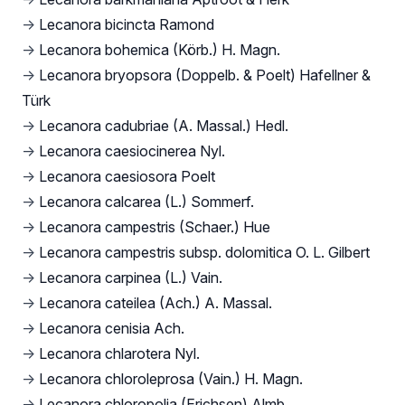
→
Lecanora bicincta Ramond
→
Lecanora bohemica (Körb.) H. Magn.
→
Lecanora bryopsora (Doppelb. & Poelt) Hafellner &
Türk
→
Lecanora cadubriae (A. Massal.) Hedl.
→
Lecanora caesiocinerea Nyl.
→
Lecanora caesiosora Poelt
→
Lecanora calcarea (L.) Sommerf.
→
Lecanora campestris (Schaer.) Hue
→
Lecanora campestris subsp. dolomitica O. L. Gilbert
→
Lecanora carpinea (L.) Vain.
→
Lecanora cateilea (Ach.) A. Massal.
→
Lecanora cenisia Ach.
→
Lecanora chlarotera Nyl.
→
Lecanora chloroleprosa (Vain.) H. Magn.
→
Lecanora chloropolia (Erichsen) Almb.