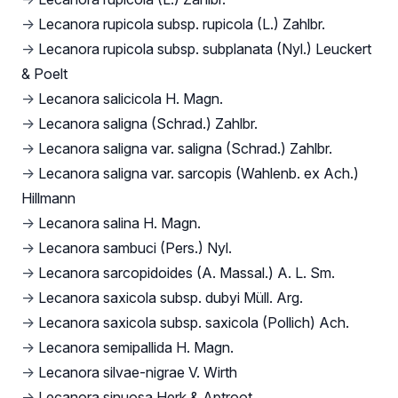
→
Lecanora rupicola subsp. rupicola (L.) Zahlbr.
→
Lecanora rupicola subsp. subplanata (Nyl.) Leuckert
& Poelt
→
Lecanora salicicola H. Magn.
→
Lecanora saligna (Schrad.) Zahlbr.
→
Lecanora saligna var. saligna (Schrad.) Zahlbr.
→
Lecanora saligna var. sarcopis (Wahlenb. ex Ach.)
Hillmann
→
Lecanora salina H. Magn.
→
Lecanora sambuci (Pers.) Nyl.
→
Lecanora sarcopidoides (A. Massal.) A. L. Sm.
→
Lecanora saxicola subsp. dubyi Müll. Arg.
→
Lecanora saxicola subsp. saxicola (Pollich) Ach.
→
Lecanora semipallida H. Magn.
→
Lecanora silvae-nigrae V. Wirth
→
Lecanora sinuosa Herk & Aptroot