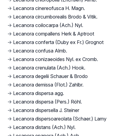
→
Lecanora cinereofusca H. Magn.
→
Lecanora circumborealis Brodo & Vitik.
→
Lecanora coilocarpa (Ach.) Nyl.
→
Lecanora compallens Herk & Aptroot
→
Lecanora conferta (Duby ex Fr.) Grognot
→
Lecanora confusa Almb.
→
Lecanora conizaeoides Nyl. ex Cromb.
→
Lecanora crenulata (Ach.) Hook.
→
Lecanora degelii Schauer & Brodo
→
Lecanora demissa (Flot.) Zahlbr.
→
Lecanora dispersa agg.
→
Lecanora dispersa (Pers.) Röhl.
→
Lecanora dispersella J. Steiner
→
Lecanora dispersoareolata (Schaer.) Lamy
→
Lecanora distans (Ach.) Nyl.
→
Lecanora epanora (Ach.) Ach.