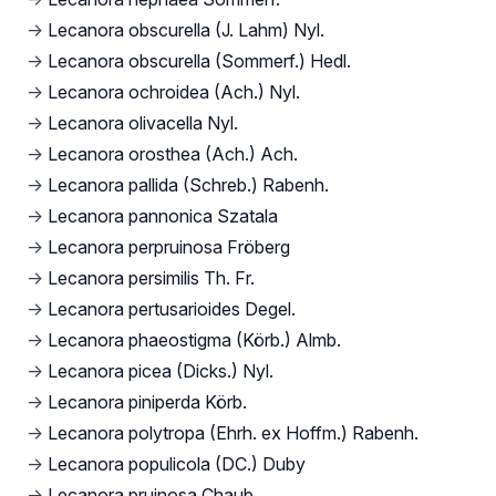
→
Lecanora obscurella (J. Lahm) Nyl.
→
Lecanora obscurella (Sommerf.) Hedl.
→
Lecanora ochroidea (Ach.) Nyl.
→
Lecanora olivacella Nyl.
→
Lecanora orosthea (Ach.) Ach.
→
Lecanora pallida (Schreb.) Rabenh.
→
Lecanora pannonica Szatala
→
Lecanora perpruinosa Fröberg
→
Lecanora persimilis Th. Fr.
→
Lecanora pertusarioides Degel.
→
Lecanora phaeostigma (Körb.) Almb.
→
Lecanora picea (Dicks.) Nyl.
→
Lecanora piniperda Körb.
→
Lecanora polytropa (Ehrh. ex Hoffm.) Rabenh.
→
Lecanora populicola (DC.) Duby
→
Lecanora pruinosa Chaub.