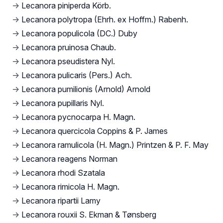
→
Lecanora piniperda Körb.
→
Lecanora polytropa (Ehrh. ex Hoffm.) Rabenh.
→
Lecanora populicola (DC.) Duby
→
Lecanora pruinosa Chaub.
→
Lecanora pseudistera Nyl.
→
Lecanora pulicaris (Pers.) Ach.
→
Lecanora pumilionis (Arnold) Arnold
→
Lecanora pupillaris Nyl.
→
Lecanora pycnocarpa H. Magn.
→
Lecanora quercicola Coppins & P. James
→
Lecanora ramulicola (H. Magn.) Printzen & P. F. May
→
Lecanora reagens Norman
→
Lecanora rhodi Szatala
→
Lecanora rimicola H. Magn.
→
Lecanora ripartii Lamy
→
Lecanora rouxii S. Ekman & Tønsberg