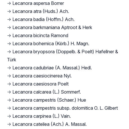
→
Lecanora aspersa Borrer
→
Lecanora atra (Huds.) Ach.
→
Lecanora badia (Hoffm.) Ach.
→
Lecanora barkmaniana Aptroot & Herk
→
Lecanora bicincta Ramond
→
Lecanora bohemica (Körb.) H. Magn.
→
Lecanora bryopsora (Doppelb. & Poelt) Hafellner &
Türk
→
Lecanora cadubriae (A. Massal.) Hedl.
→
Lecanora caesiocinerea Nyl.
→
Lecanora caesiosora Poelt
→
Lecanora calcarea (L.) Sommerf.
→
Lecanora campestris (Schaer.) Hue
→
Lecanora campestris subsp. dolomitica O. L. Gilbert
→
Lecanora carpinea (L.) Vain.
→
Lecanora cateilea (Ach.) A. Massal.