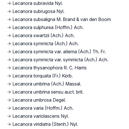
→
Lecanora subravida Nyl.
→
Lecanora subrugosa Nyl.
→
Lecanora subsaligna M. Brand & van den Boom
→
Lecanora sulphurea (Hoffm.) Ach.
→
Lecanora swartzii (Ach.) Ach.
→
Lecanora symmicta (Ach.) Ach.
→
Lecanora symmicta var. aitema (Ach.) Th. Fr.
→
Lecanora symmicta var. symmicta (Ach.) Ach.
→
Lecanora thysanophora R. C. Harris
→
Lecanora torquata (Fr.) Körb.
→
Lecanora umbrina (Ach.) Massal.
→
Lecanora umbrina sensu auct. brit.
→
Lecanora umbrosa Degel.
→
Lecanora varia (Hoffm.) Ach.
→
Lecanora variolascens Nyl.
→
Lecanora viridiatra (Stenh.) Nyl.