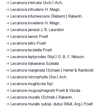
→
Lecanora intricata (Ach.) Ach.
→
Lecanora intrudens H. Magn.
→
Lecanora intumescens (Rebent.) Rabenh.
→
Lecanora invadens H. Magn.
→
Lecanora jamesii J. R. Laundon
→
Lecanora laevis Poelt
→
Lecanora latro Poelt
→
Lecanora lecidella Poelt
→
Lecanora leptyrodes (Nyl.) G. B. F. Nilsson
→
Lecanora lojkaeana Szatala
→
Lecanora marginata (Schaer.) Hertel & Rambold
→
Lecanora microphylla (Sw.) Ach.
→
Lecanora mughicola Nyl.
→
Lecanora mugosphagneti Poelt & Vězda
→
Lecanora muralis (Schreb.) Rabenh.
→
Lecanora muralis subsp. dubyi (Müll. Arg.) Poelt