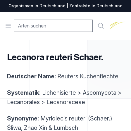
Organismen in Deutschland | Zentralstelle Deutschland
Zentralste
Open menu
Suche
Lecanora reuteri Schaer.
Deutscher Name:
Reuters Kuchenflechte
Systematik:
Lichenisierte > Ascomycota >
Lecanorales > Lecanoraceae
Synonyme:
Myriolecis reuteri (Schaer.)
Śliwa, Zhao Xin & Lumbsch