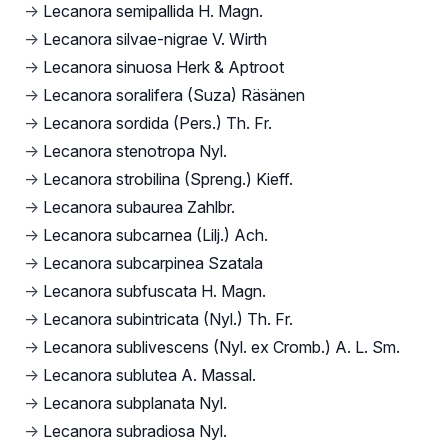
→
Lecanora semipallida H. Magn.
→
Lecanora silvae-nigrae V. Wirth
→
Lecanora sinuosa Herk & Aptroot
→
Lecanora soralifera (Suza) Räsänen
→
Lecanora sordida (Pers.) Th. Fr.
→
Lecanora stenotropa Nyl.
→
Lecanora strobilina (Spreng.) Kieff.
→
Lecanora subaurea Zahlbr.
→
Lecanora subcarnea (Lilj.) Ach.
→
Lecanora subcarpinea Szatala
→
Lecanora subfuscata H. Magn.
→
Lecanora subintricata (Nyl.) Th. Fr.
→
Lecanora sublivescens (Nyl. ex Cromb.) A. L. Sm.
→
Lecanora sublutea A. Massal.
→
Lecanora subplanata Nyl.
→
Lecanora subradiosa Nyl.