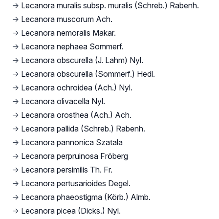
→
Lecanora muralis subsp. muralis (Schreb.) Rabenh.
→
Lecanora muscorum Ach.
→
Lecanora nemoralis Makar.
→
Lecanora nephaea Sommerf.
→
Lecanora obscurella (J. Lahm) Nyl.
→
Lecanora obscurella (Sommerf.) Hedl.
→
Lecanora ochroidea (Ach.) Nyl.
→
Lecanora olivacella Nyl.
→
Lecanora orosthea (Ach.) Ach.
→
Lecanora pallida (Schreb.) Rabenh.
→
Lecanora pannonica Szatala
→
Lecanora perpruinosa Fröberg
→
Lecanora persimilis Th. Fr.
→
Lecanora pertusarioides Degel.
→
Lecanora phaeostigma (Körb.) Almb.
→
Lecanora picea (Dicks.) Nyl.