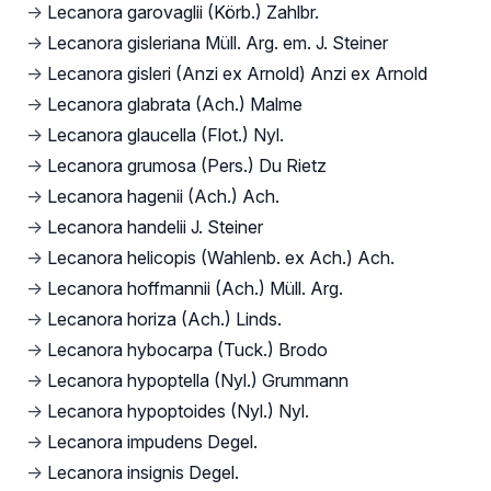
→
Lecanora garovaglii (Körb.) Zahlbr.
→
Lecanora gisleriana Müll. Arg. em. J. Steiner
→
Lecanora gisleri (Anzi ex Arnold) Anzi ex Arnold
→
Lecanora glabrata (Ach.) Malme
→
Lecanora glaucella (Flot.) Nyl.
→
Lecanora grumosa (Pers.) Du Rietz
→
Lecanora hagenii (Ach.) Ach.
→
Lecanora handelii J. Steiner
→
Lecanora helicopis (Wahlenb. ex Ach.) Ach.
→
Lecanora hoffmannii (Ach.) Müll. Arg.
→
Lecanora horiza (Ach.) Linds.
→
Lecanora hybocarpa (Tuck.) Brodo
→
Lecanora hypoptella (Nyl.) Grummann
→
Lecanora hypoptoides (Nyl.) Nyl.
→
Lecanora impudens Degel.
→
Lecanora insignis Degel.