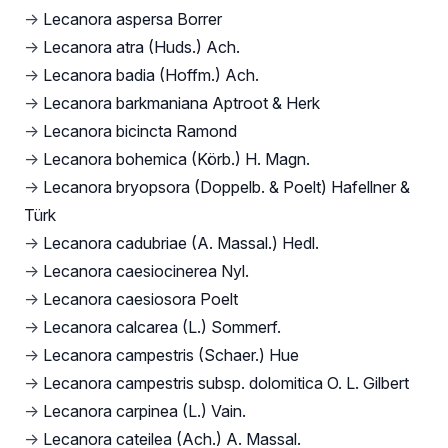
→
Lecanora aspersa Borrer
→
Lecanora atra (Huds.) Ach.
→
Lecanora badia (Hoffm.) Ach.
→
Lecanora barkmaniana Aptroot & Herk
→
Lecanora bicincta Ramond
→
Lecanora bohemica (Körb.) H. Magn.
→
Lecanora bryopsora (Doppelb. & Poelt) Hafellner &
Türk
→
Lecanora cadubriae (A. Massal.) Hedl.
→
Lecanora caesiocinerea Nyl.
→
Lecanora caesiosora Poelt
→
Lecanora calcarea (L.) Sommerf.
→
Lecanora campestris (Schaer.) Hue
→
Lecanora campestris subsp. dolomitica O. L. Gilbert
→
Lecanora carpinea (L.) Vain.
→
Lecanora cateilea (Ach.) A. Massal.