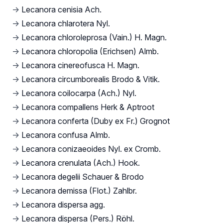
→
Lecanora cenisia Ach.
→
Lecanora chlarotera Nyl.
→
Lecanora chloroleprosa (Vain.) H. Magn.
→
Lecanora chloropolia (Erichsen) Almb.
→
Lecanora cinereofusca H. Magn.
→
Lecanora circumborealis Brodo & Vitik.
→
Lecanora coilocarpa (Ach.) Nyl.
→
Lecanora compallens Herk & Aptroot
→
Lecanora conferta (Duby ex Fr.) Grognot
→
Lecanora confusa Almb.
→
Lecanora conizaeoides Nyl. ex Cromb.
→
Lecanora crenulata (Ach.) Hook.
→
Lecanora degelii Schauer & Brodo
→
Lecanora demissa (Flot.) Zahlbr.
→
Lecanora dispersa agg.
→
Lecanora dispersa (Pers.) Röhl.