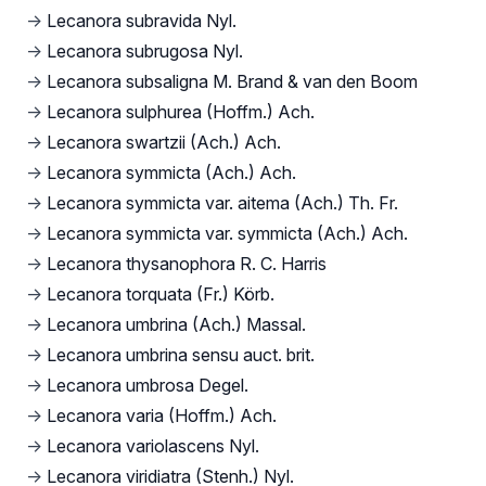
→
Lecanora subravida Nyl.
→
Lecanora subrugosa Nyl.
→
Lecanora subsaligna M. Brand & van den Boom
→
Lecanora sulphurea (Hoffm.) Ach.
→
Lecanora swartzii (Ach.) Ach.
→
Lecanora symmicta (Ach.) Ach.
→
Lecanora symmicta var. aitema (Ach.) Th. Fr.
→
Lecanora symmicta var. symmicta (Ach.) Ach.
→
Lecanora thysanophora R. C. Harris
→
Lecanora torquata (Fr.) Körb.
→
Lecanora umbrina (Ach.) Massal.
→
Lecanora umbrina sensu auct. brit.
→
Lecanora umbrosa Degel.
→
Lecanora varia (Hoffm.) Ach.
→
Lecanora variolascens Nyl.
→
Lecanora viridiatra (Stenh.) Nyl.