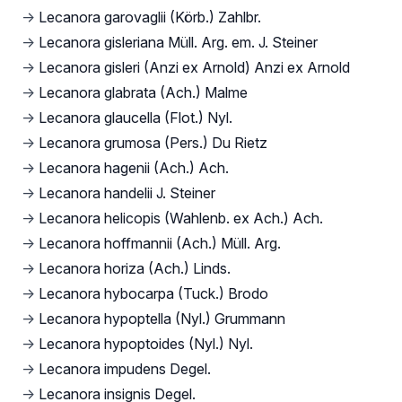
→
Lecanora garovaglii (Körb.) Zahlbr.
→
Lecanora gisleriana Müll. Arg. em. J. Steiner
→
Lecanora gisleri (Anzi ex Arnold) Anzi ex Arnold
→
Lecanora glabrata (Ach.) Malme
→
Lecanora glaucella (Flot.) Nyl.
→
Lecanora grumosa (Pers.) Du Rietz
→
Lecanora hagenii (Ach.) Ach.
→
Lecanora handelii J. Steiner
→
Lecanora helicopis (Wahlenb. ex Ach.) Ach.
→
Lecanora hoffmannii (Ach.) Müll. Arg.
→
Lecanora horiza (Ach.) Linds.
→
Lecanora hybocarpa (Tuck.) Brodo
→
Lecanora hypoptella (Nyl.) Grummann
→
Lecanora hypoptoides (Nyl.) Nyl.
→
Lecanora impudens Degel.
→
Lecanora insignis Degel.