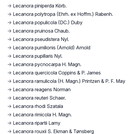
→
Lecanora piniperda Körb.
→
Lecanora polytropa (Ehrh. ex Hoffm.) Rabenh.
→
Lecanora populicola (DC.) Duby
→
Lecanora pruinosa Chaub.
→
Lecanora pseudistera Nyl.
→
Lecanora pumilionis (Arnold) Arnold
→
Lecanora pupillaris Nyl.
→
Lecanora pycnocarpa H. Magn.
→
Lecanora quercicola Coppins & P. James
→
Lecanora ramulicola (H. Magn.) Printzen & P. F. May
→
Lecanora reagens Norman
→
Lecanora reuteri Schaer.
→
Lecanora rhodi Szatala
→
Lecanora rimicola H. Magn.
→
Lecanora ripartii Lamy
→
Lecanora rouxii S. Ekman & Tønsberg