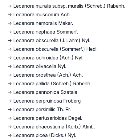
→
Lecanora muralis subsp. muralis (Schreb.) Rabenh.
→
Lecanora muscorum Ach.
→
Lecanora nemoralis Makar.
→
Lecanora nephaea Sommerf.
→
Lecanora obscurella (J. Lahm) Nyl.
→
Lecanora obscurella (Sommerf.) Hedl.
→
Lecanora ochroidea (Ach.) Nyl.
→
Lecanora olivacella Nyl.
→
Lecanora orosthea (Ach.) Ach.
→
Lecanora pallida (Schreb.) Rabenh.
→
Lecanora pannonica Szatala
→
Lecanora perpruinosa Fröberg
→
Lecanora persimilis Th. Fr.
→
Lecanora pertusarioides Degel.
→
Lecanora phaeostigma (Körb.) Almb.
→
Lecanora picea (Dicks.) Nyl.