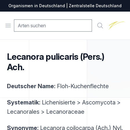
Organismen in Deutschland | Zentralstelle Deutschland
Zentralste
Open menu
Suche
Lecanora pulicaris (Pers.)
Ach.
Deutscher Name:
Floh-Kuchenflechte
Systematik:
Lichenisierte > Ascomycota >
Lecanorales > Lecanoraceae
Synonyme:
Lecanora coilocarpa (Ach.) Nyl.