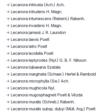
→
Lecanora intricata (Ach.) Ach.
→
Lecanora intrudens H. Magn.
→
Lecanora intumescens (Rebent.) Rabenh.
→
Lecanora invadens H. Magn.
→
Lecanora jamesii J. R. Laundon
→
Lecanora laevis Poelt
→
Lecanora latro Poelt
→
Lecanora lecidella Poelt
→
Lecanora leptyrodes (Nyl.) G. B. F. Nilsson
→
Lecanora lojkaeana Szatala
→
Lecanora marginata (Schaer.) Hertel & Rambold
→
Lecanora microphylla (Sw.) Ach.
→
Lecanora mughicola Nyl.
→
Lecanora mugosphagneti Poelt & Vězda
→
Lecanora muralis (Schreb.) Rabenh.
→
Lecanora muralis subsp. dubyi (Müll. Arg.) Poelt