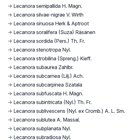
→
Lecanora semipallida H. Magn.
→
Lecanora silvae-nigrae V. Wirth
→
Lecanora sinuosa Herk & Aptroot
→
Lecanora soralifera (Suza) Räsänen
→
Lecanora sordida (Pers.) Th. Fr.
→
Lecanora stenotropa Nyl.
→
Lecanora strobilina (Spreng.) Kieff.
→
Lecanora subaurea Zahlbr.
→
Lecanora subcarnea (Lilj.) Ach.
→
Lecanora subcarpinea Szatala
→
Lecanora subfuscata H. Magn.
→
Lecanora subintricata (Nyl.) Th. Fr.
→
Lecanora sublivescens (Nyl. ex Cromb.) A. L. Sm.
→
Lecanora sublutea A. Massal.
→
Lecanora subplanata Nyl.
→
Lecanora subradiosa Nyl.